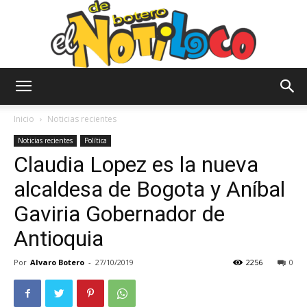
El
Inicio
Noticias recientes
Noticias recientes
Política
Claudia Lopez es la nueva
Notiloco
alcaldesa de Bogota y Aníbal
Gaviria Gobernador de
de
Antioquia
Por
Alvaro Botero
-
27/10/2019
2256
0
Botero