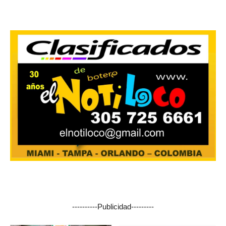
----------Publicidad---------