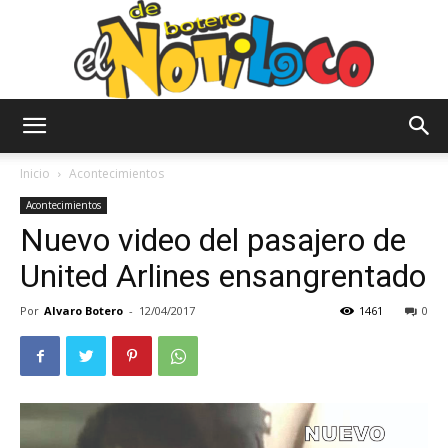
El
Inicio
Acontecimientos
Acontecimientos
Nuevo video del pasajero de
Notiloco
United Arlines ensangrentado
Por
Alvaro Botero
-
12/04/2017
1461
0
de
Botero