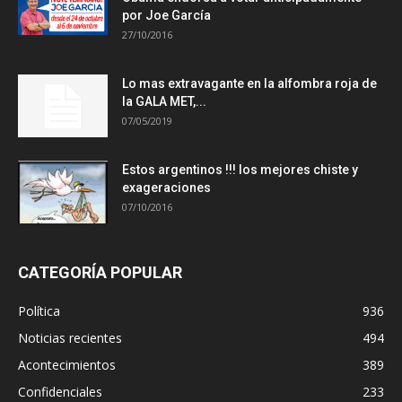
por Joe García
27/10/2016
Lo mas extravagante en la alfombra roja de
la GALA MET,...
07/05/2019
Estos argentinos !!! los mejores chiste y
exageraciones
07/10/2016
CATEGORÍA POPULAR
Política
936
Noticias recientes
494
Acontecimientos
389
Confidenciales
233