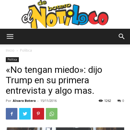
El
Inicio
Política
Política
«No tengan miedo»: dijo
Notiloco
Trump en su primera
entrevista y algo mas.
de
Por
Alvaro Botero
-
15/11/2016
1262
0
Botero