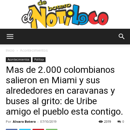
El
Inicio
Acontecimientos
Acontecimientos
Política
Mas de 2.000 colombianos
Notiloco
salieron en Miami y sus
alrededores en caravanas y
de
buses al grito: de Uribe
amigo el pueblo esta contigo.
Botero
Por
Alvaro Botero
-
07/10/2019
2319
0