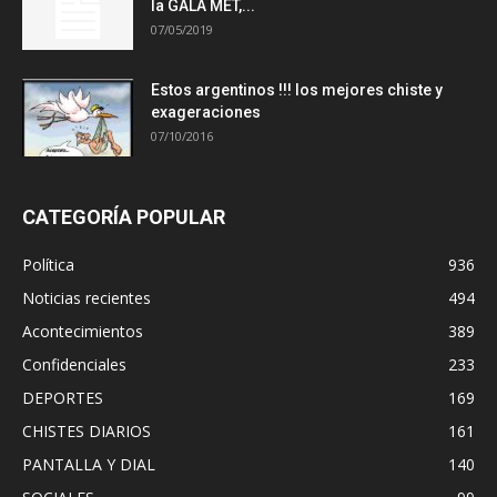
la GALA MET,...
07/05/2019
Estos argentinos !!! los mejores chiste y
exageraciones
07/10/2016
CATEGORÍA POPULAR
Política
936
Noticias recientes
494
Acontecimientos
389
Confidenciales
233
DEPORTES
169
CHISTES DIARIOS
161
PANTALLA Y DIAL
140