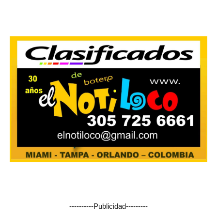
----------Publicidad---------