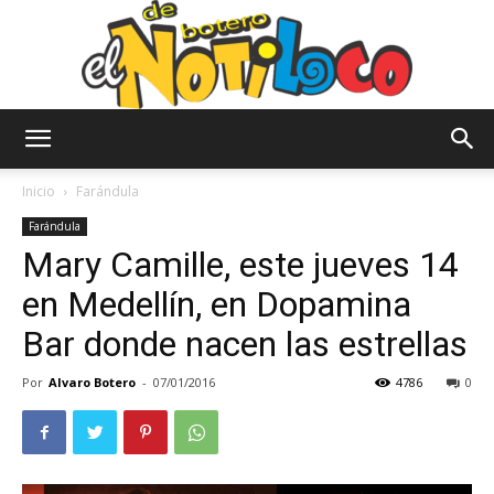
El
Inicio
Farándula
Farándula
Mary Camille, este jueves 14
Notiloco
en Medellín, en Dopamina
Bar donde nacen las estrellas
de
Por
Alvaro Botero
-
07/01/2016
4786
0
Botero