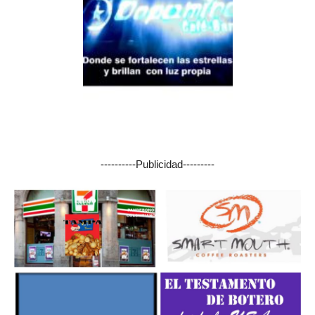
----------Publicidad---------