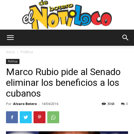
El
Inicio
Política
Política
Marco Rubio pide al Senado
Notiloco
eliminar los beneficios a los
cubanos
de
Por
Alvaro Botero
-
14/04/2016
3068
0
Botero