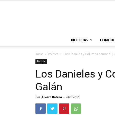
NOTICIAS
CONFIDE
Inicio
Política
Los Danieles y Columna semanal J.
Política
Los Danieles y 
Galán
Por
Alvaro Botero
-
24/08/2020