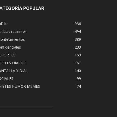
ATEGORÍA POPULAR
lítica
936
ticias recientes
494
contecimientos
389
nfidenciales
233
EPORTES
169
HISTES DIARIOS
161
ANTALLA Y DIAL
140
OCIALES
99
HISTES HUMOR MEMES
74