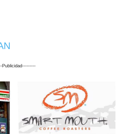
Botero
AN
---Publicidad---------