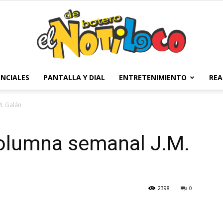
NCIALES
PANTALLA Y DIAL
ENTRETENIMIENTO
REA
El
M. Galán
Columna semanal J.M.
Notiloco
2398
0
de