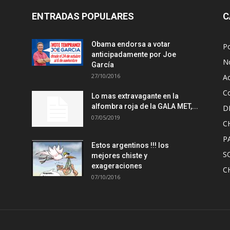
ENTRADAS POPULARES
C
Obama endorsa a votar
Po
anticipadamente por Joe
No
García
27/10/2016
A
Co
Lo mas extravagante en la
alfombra roja de la GALA MET,...
D
07/05/2019
C
P
Estos argentinos !!! los
S
mejores chiste y
exageraciones
C
07/10/2016