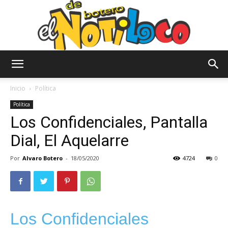
El
Inicio
Política
Política
Los Confidenciales, Pantalla
Notiloco
Dial, El Aquelarre
Por
Alvaro Botero
-
18/05/2020
4724
0
de
Botero
Los Confidenciales