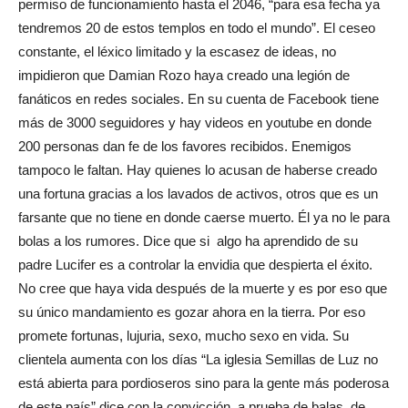
permiso de funcionamiento hasta el 2046, “para esa fecha ya
tendremos 20 de estos templos en todo el mundo”. El ceseo
constante, el léxico limitado y la escasez de ideas, no
impidieron que Damian Rozo haya creado una legión de
fanáticos en redes sociales. En su cuenta de Facebook tiene
más de 3000 seguidores y hay videos en youtube en donde
200 personas dan fe de los favores recibidos. Enemigos
tampoco le faltan. Hay quienes lo acusan de haberse creado
una fortuna gracias a los lavados de activos, otros que es un
farsante que no tiene en donde caerse muerto. Él ya no le para
bolas a los rumores. Dice que si algo ha aprendido de su
padre Lucifer es a controlar la envidia que despierta el éxito.
No cree que haya vida después de la muerte y es por eso que
su único mandamiento es gozar ahora en la tierra. Por eso
promete fortunas, lujuria, sexo, mucho sexo en vida. Su
clientela aumenta con los días “La iglesia Semillas de Luz no
está abierta para pordioseros sino para la gente más poderosa
de este país” dice con la convicción, a prueba de balas, de