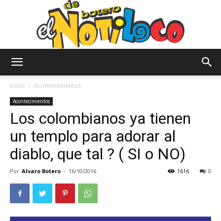
El
Inicio
Acontecimientos
Acontecimientos
Los colombianos ya tienen
Notiloco
un templo para adorar al
diablo, que tal ? ( SI o NO)
de
Por
Alvaro Botero
-
16/10/2016
1616
0
Botero