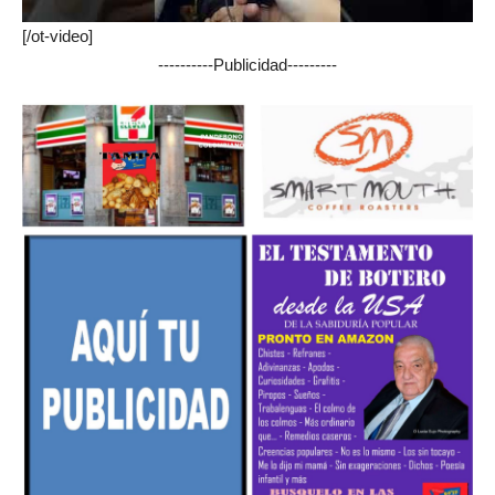
[/ot-video]
----------Publicidad---------