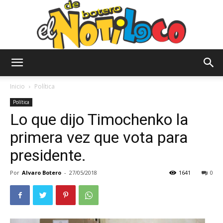
El
Inicio
Política
Política
Lo que dijo Timochenko la
Notiloco
primera vez que vota para
presidente.
de
Por
Alvaro Botero
-
27/05/2018
1641
0
Botero