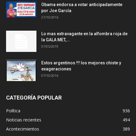
Obama endorsa a votar anticipadamente
por Joe García
27/10/2016
Lo mas extravagante en la alfombra roja de
la GALA MET,...
07/05/2019
Estos argentinos !!! los mejores chiste y
exageraciones
07/10/2016
CATEGORÍA POPULAR
Política
936
Noticias recientes
494
Acontecimientos
389