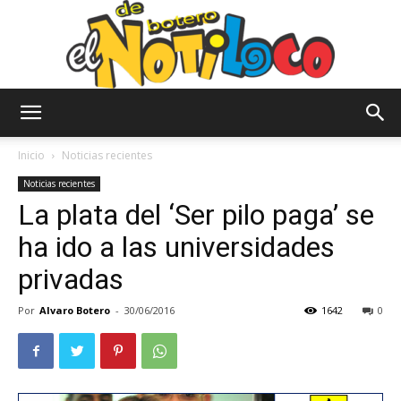
El
Inicio
Noticias recientes
Noticias recientes
La plata del ‘Ser pilo paga’ se
Notiloco
ha ido a las universidades
privadas
de
Por
Alvaro Botero
-
30/06/2016
1642
0
Botero