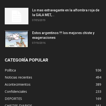
Lo mas extravagante en la alfombra roja de
la GALA MET,...
07/05/2019
Estos argentinos !!! los mejores chiste y
exageraciones
07/10/2016
CATEGORÍA POPULAR
Política
936
Noticias recientes
494
Acontecimientos
389
Confidenciales
233
DEPORTES
169
CHISTES DIARIOS
161