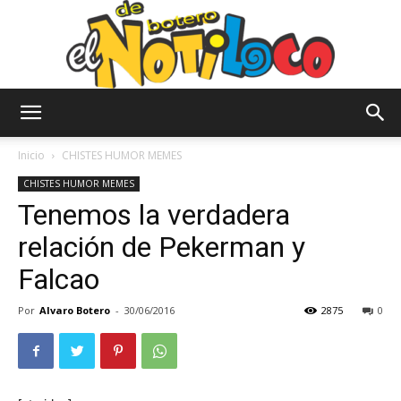
El
Inicio
CHISTES HUMOR MEMES
CHISTES HUMOR MEMES
Tenemos la verdadera
Notiloco
relación de Pekerman y
Falcao
de
Por
Alvaro Botero
-
30/06/2016
2875
0
Botero