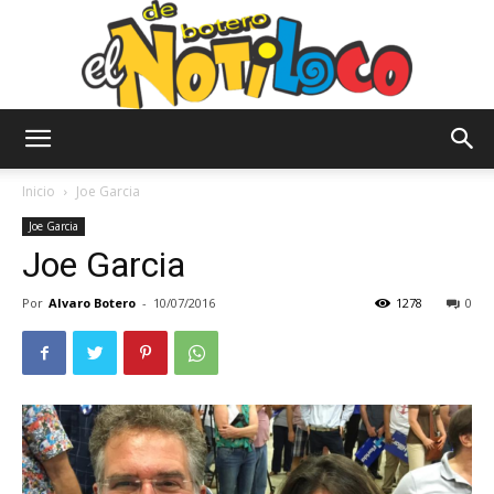
El
Inicio
Joe Garcia
Joe Garcia
Joe Garcia
Notiloco
Por
Alvaro Botero
-
10/07/2016
1278
0
de
Botero