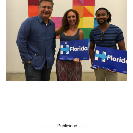
----------Publicidad---------