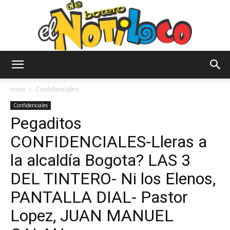
El
Inicio
Confidenciales
Confidenciales
Pegaditos
Notiloco
CONFIDENCIALES-Lleras a
la alcaldía Bogota? LAS 3
de
DEL TINTERO- Ni los Elenos,
PANTALLA DIAL- Pastor
Lopez, JUAN MANUEL
Botero