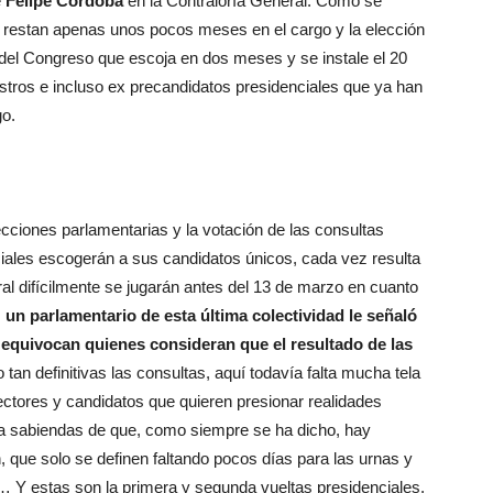
e
Felipe Córdoba
en la Contraloría General. Como se
al le restan apenas unos pocos meses en el cargo y la elección
del Congreso que escoja en dos meses y se instale el 20
istros e incluso ex precandidatos presidenciales que ya han
go.
ecciones parlamentarias y la votación de las consultas
nciales escogerán a sus candidatos únicos, cada vez resulta
al difícilmente se jugarán antes del 13 de marzo en cuanto
,
un parlamentario de esta última colectividad le señaló
quivocan quienes consideran que el resultado de las
tan definitivas las consultas, aquí todavía falta mucha tela
ctores y candidatos que quieren presionar realidades
a, a sabiendas de que, como siempre se ha dicho, hay
 que solo se definen faltando pocos días para las urnas y
s… Y estas son la primera y segunda vueltas presidenciales,