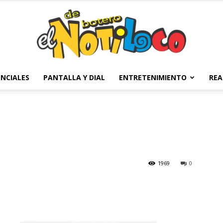
NCIALES
PANTALLA Y DIAL
ENTRETENIMIENTO
REA
El
Notiloco
1969
0
de