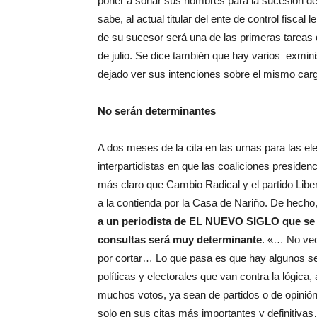
poner a sonar sus nombres para la sucesión d
sabe, al actual titular del ente de control fisc
de su sucesor será una de las primeras tareas 
de julio. Se dice también que hay varios exmin
dejado ver sus intenciones sobre el mismo car
No serán determinantes
A dos meses de la cita en las urnas para las el
interpartidistas en que las coaliciones preside
más claro que Cambio Radical y el partido Liber
a la contienda por la Casa de Nariño. De hecho
a un periodista de EL NUEVO SIGLO que se e
consultas será muy determinante
. «… No veo 
por cortar… Lo que pasa es que hay algunos se
políticas y electorales que van contra la lógic
muchos votos, ya sean de partidos o de opinión,
solo en sus citas más importantes y definitiva