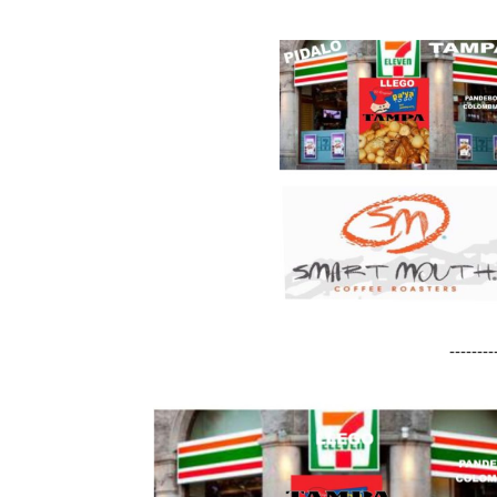
-------