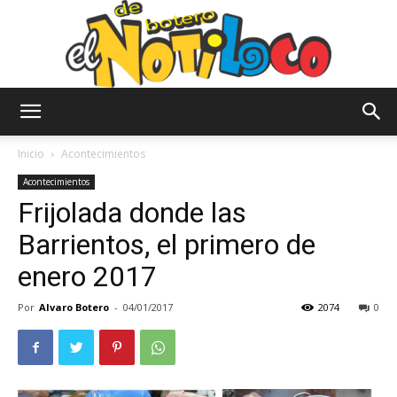
El
Inicio
Acontecimientos
Acontecimientos
Frijolada donde las
Notiloco
Barrientos, el primero de
enero 2017
de
Por
Alvaro Botero
-
04/01/2017
2074
0
Botero