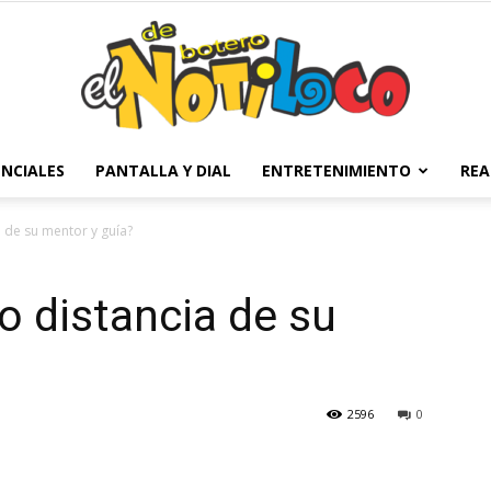
NCIALES
PANTALLA Y DIAL
ENTRETENIMIENTO
REA
El
de su mentor y guía?
 distancia de su
Notiloco
2596
0
de