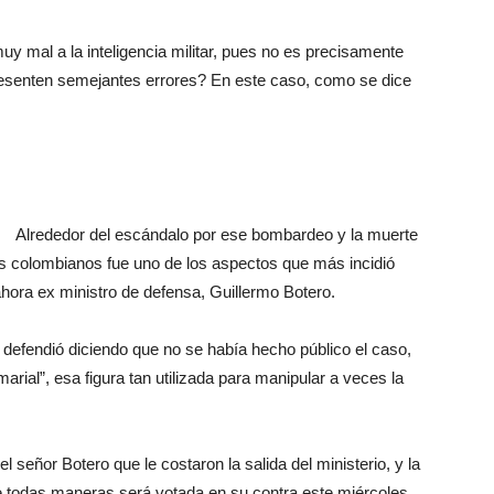
y mal a la inteligencia militar, pues no es precisamente
presenten semejantes errores? En este caso, como se dice
Alrededor del escándalo por ese bombardeo y la muerte
s colombianos fue uno de los aspectos que más incidió
ahora ex ministro de defensa, Guillermo Botero.
 defendió diciendo que no se había hecho público el caso,
arial”, esa figura tan utilizada para manipular a veces la
l señor Botero que le costaron la salida del ministerio, y la
todas maneras será votada en su contra este miércoles