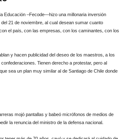
la Educación –Fecode—hizo una millonaria inversión
ro del 21 de noviembre, al cual desean sumar cuanto
con el país, con las empresas, con los caminantes, con los
lan y hacen publicidad del deseo de los maestros, a los
 confederaciones. Tienen derecho a protestar, pero al
que sea un plan muy similar al de Santiago de Chile donde
rreras mojó pantallas y babeó micrófonos de medios de
dir la renuncia del ministro de la defensa nacional.
r tener más de 70 años, cayó y se dedicará al cuidado de