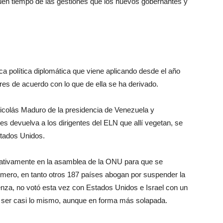
buen tiempo de las gestiones que los nuevos gobernantes y
a política diplomática que viene aplicando desde el año
es de acuerdo con lo que de ella se ha derivado.
icolás Maduro de la presidencia de Venezuela y
s devuelva a los dirigentes del ELN que allí vegetan, se
stados Unidos.
egativamente en la asamblea de la ONU para que se
imero, en tanto otros 187 países abogan por suspender la
nza, no votó esta vez con Estados Unidos e Israel con un
 a ser casi lo mismo, aunque en forma más solapada.