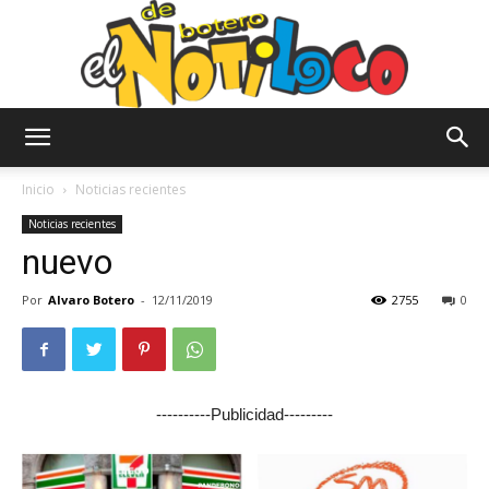
El
Inicio
Noticias recientes
Noticias recientes
nuevo
Notiloco
Por
Alvaro Botero
-
12/11/2019
2755
0
de
----------Publicidad---------
Botero