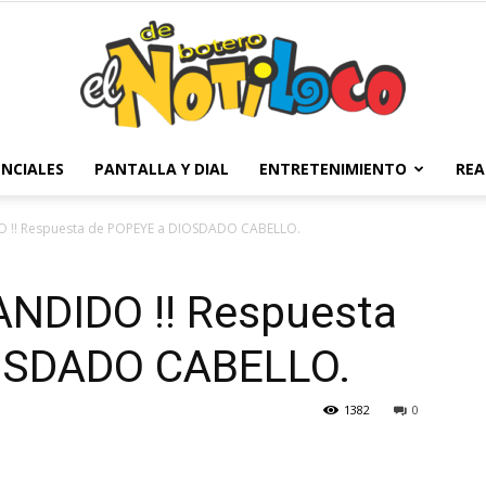
NCIALES
PANTALLA Y DIAL
ENTRETENIMIENTO
REA
El
 !! Respuesta de POPEYE a DIOSDADO CABELLO.
NDIDO !! Respuesta
Notiloco
OSDADO CABELLO.
1382
0
de