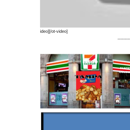
ideo][/ot-video]
-------