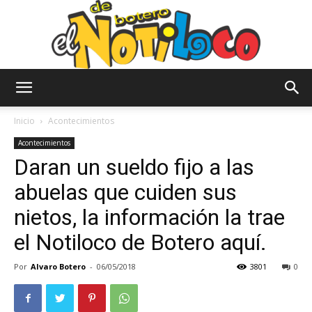
El
Inicio
Acontecimientos
Acontecimientos
Daran un sueldo fijo a las
Notiloco
abuelas que cuiden sus
nietos, la información la trae
de
el Notiloco de Botero aquí.
Por
Alvaro Botero
-
06/05/2018
3801
0
Botero