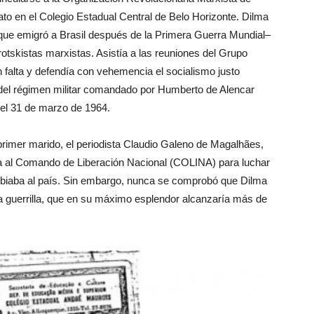
to en el Colegio Estadual Central de Belo Horizonte. Dilma
que emigró a Brasil después de la Primera Guerra Mundial–
 trotskistas marxistas. Asistía a las reuniones del Grupo
n falta y defendía con vehemencia el socialismo justo
del régimen militar comandado por Humberto de Alencar
el 31 de marzo de 1964.
primer marido, el periodista Claudio Galeno de Magalhães,
ía al Comando de Liberación Nacional (COLINA) para luchar
gobiaba al país. Sin embargo, nunca se comprobó que Dilma
a guerrilla, que en su máximo esplendor alcanzaría más de