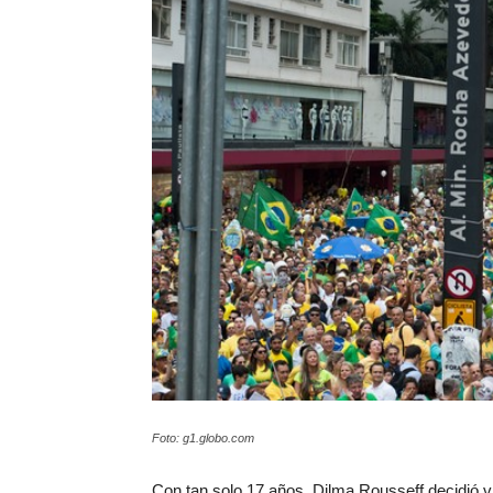
Foto: g1.globo.com
Con tan solo 17 años, Dilma Rousseff decidió v