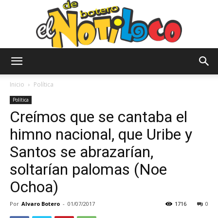
El
Inicio
Política
Política
Creímos que se cantaba el
Notiloco
himno nacional, que Uribe y
Santos se abrazarían,
de
soltarían palomas (Noe
Ochoa)
Botero
Por
Alvaro Botero
-
01/07/2017
1716
0