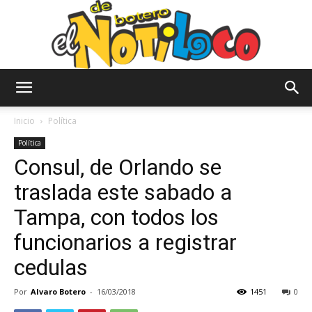
El
Inicio
Política
Política
Consul, de Orlando se
Notiloco
traslada este sabado a
Tampa, con todos los
de
funcionarios a registrar
cedulas
Botero
Por
Alvaro Botero
-
16/03/2018
1451
0