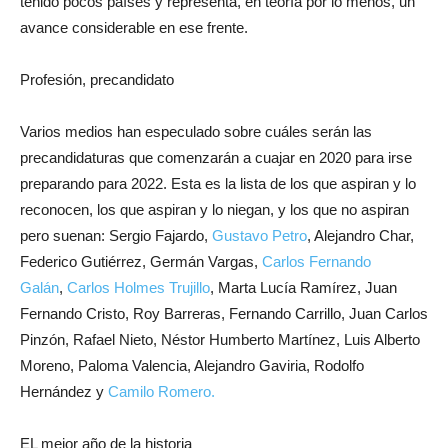
tenido pocos países y representa, en teoría por lo menos, un
avance considerable en ese frente.
Profesión, precandidato
Varios medios han especulado sobre cuáles serán las
precandidaturas que comenzarán a cuajar en 2020 para irse
preparando para 2022. Esta es la lista de los que aspiran y lo
reconocen, los que aspiran y lo niegan, y los que no aspiran
pero suenan: Sergio Fajardo,
Gustavo Petro
, Alejandro Char,
Federico Gutiérrez, Germán Vargas,
Carlos Fernando
Galán
,
Carlos Holmes Trujillo
, Marta Lucía Ramírez, Juan
Fernando Cristo, Roy Barreras, Fernando Carrillo, Juan Carlos
Pinzón, Rafael Nieto, Néstor Humberto Martínez, Luis Alberto
Moreno, Paloma Valencia, Alejandro Gaviria, Rodolfo
Hernández y
Camilo Romero.
EL mejor año de la historia