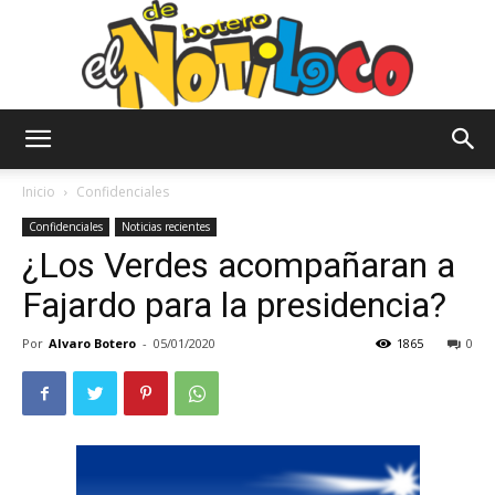
El
Inicio
Confidenciales
Confidenciales
Noticias recientes
¿Los Verdes acompañaran a
Notiloco
Fajardo para la presidencia?
Por
Alvaro Botero
-
05/01/2020
1865
0
de
Botero