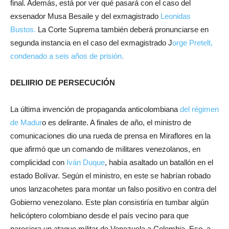
final. Además, está por ver qué pasará con el caso del
exsenador Musa Besaile y del exmagistrado
Leonidas
Bustos.
La Corte Suprema también deberá pronunciarse en
segunda instancia en el caso del exmagistrado J
orge Pretelt,
condenado a seis años de prisión.
DELIIRIO DE PERSECUCIÓN
La última invención de propaganda anticolombiana
del régimen
de Madur
o es delirante. A finales de año, el ministro de
comunicaciones dio una rueda de prensa en Miraflores en la
que afirmó que un comando de militares venezolanos, en
complicidad con
Iván Duque
, había asaltado un batallón en el
estado Bolívar. Según el ministro, en este se habrían robado
unos lanzacohetes para montar un falso positivo en contra del
Gobierno venezolano. Este plan consistiría en tumbar algún
helicóptero colombiano desde el país vecino para que
pareciera un ataque militar de Venezuela a Colombia. Eso, a