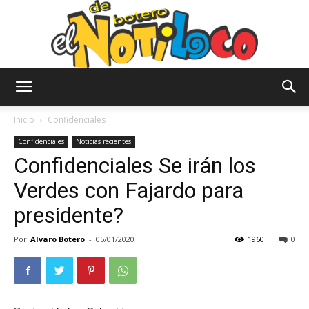
El
Inicio
Confidenciales
Confidenciales
Noticias recientes
Confidenciales Se irán los
Notiloco
Verdes con Fajardo para
presidente?
de
Por
Alvaro Botero
-
05/01/2020
1960
0
Botero