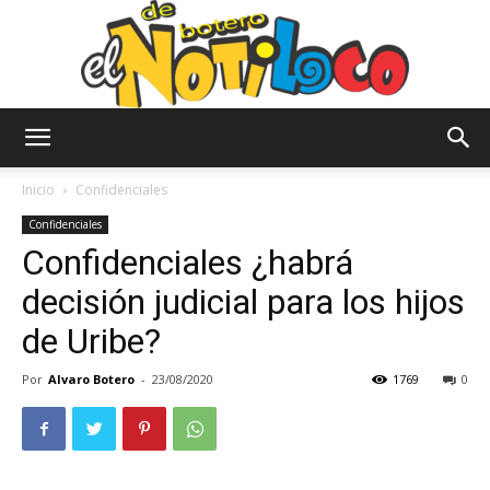
El
Inicio
Confidenciales
Confidenciales
Confidenciales ¿habrá
Notiloco
decisión judicial para los hijos
de Uribe?
de
Por
Alvaro Botero
-
23/08/2020
1769
0
Botero