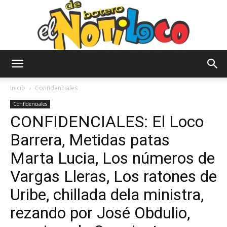
El
Inicio
Confidenciales
Confidenciales
CONFIDENCIALES: El Loco
Notiloco
Barrera, Metidas patas
Marta Lucia, Los números de
de
Vargas Lleras, Los ratones de
Uribe, chillada dela ministra,
rezando por José Obdulio,
Botero