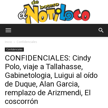
El
Inicio
Confidenciales
Confidenciales
CONFIDENCIALES: Cindy
Notiloco
Polo, viaje a Tallahasse,
Gabinetologia, Luigui al oído
de
de Duque, Alan Garcia,
remplazo de Arizmendi, El
coscorrón
Botero