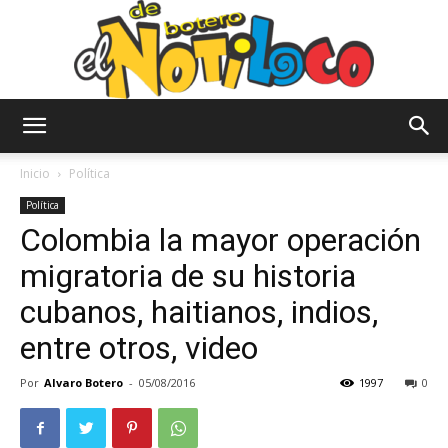
El
Inicio
Política
Política
Colombia la mayor operación
Notiloco
migratoria de su historia
cubanos, haitianos, indios,
de
entre otros, video
Por
Alvaro Botero
-
05/08/2016
1997
0
Botero