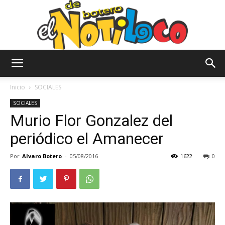
El
Inicio
SOCIALES
SOCIALES
Murio Flor Gonzalez del
Notiloco
periódico el Amanecer
Por
Alvaro Botero
-
05/08/2016
1622
0
de
Botero