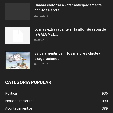
Obama endorsa a votar anticipadamente
por Joe García
27/10/2016
Lo mas extravagante en la alfombra roja de
la GALA MET,...
07/05/2019
Estos argentinos !!! los mejores chiste y
exageraciones
07/10/2016
CATEGORÍA POPULAR
Política
936
Noticias recientes
494
Acontecimientos
389