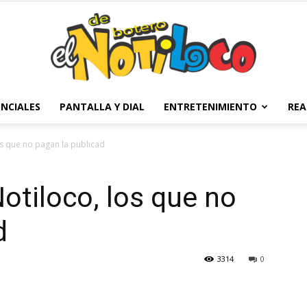
NCIALES
PANTALLA Y DIAL
ENTRETENIMIENTO
REA
El
os que no pagan la publicad
otiloco, los que no
Notiloco
d
3314
0
de