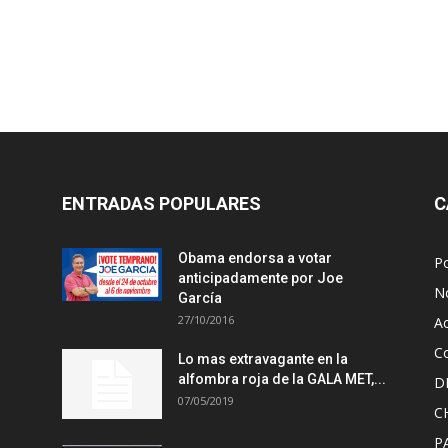
ENTRADAS POPULARES
C
Obama endorsa a votar
Po
anticipadamente por Joe
No
García
27/10/2016
A
Co
Lo mas extravagante en la
alfombra roja de la GALA MET,...
D
07/05/2019
C
P