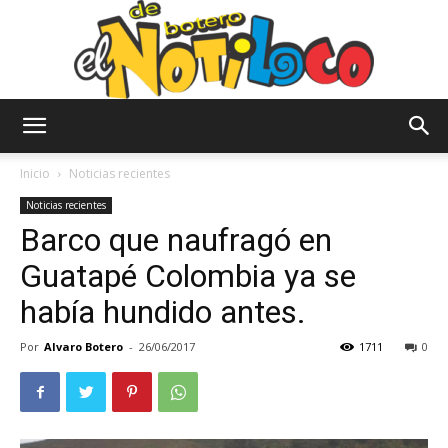
El
Inicio
Noticias recientes
Noticias recientes
Barco que naufragó en
Notiloco
Guatapé Colombia ya se
había hundido antes.
de
Por
Alvaro Botero
-
26/06/2017
1711
0
Botero