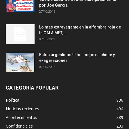
por Joe García
27/10/2016
Lo mas extravagante en la alfombra roja de
la GALA MET,...
07/05/2019
Estos argentinos !!! los mejores chiste y
exageraciones
07/10/2016
CATEGORÍA POPULAR
Política
936
Noticias recientes
494
Acontecimientos
389
Confidenciales
233