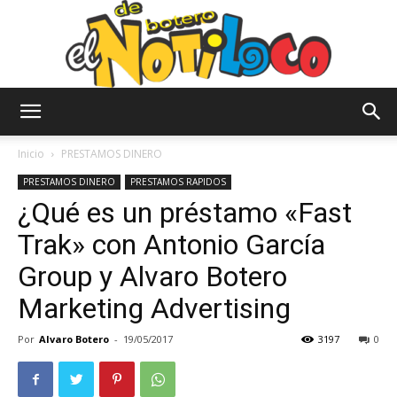
El
Inicio
PRESTAMOS DINERO
PRESTAMOS DINERO
PRESTAMOS RAPIDOS
¿Qué es un préstamo «Fast
Notiloco
Trak» con Antonio García
Group y Alvaro Botero
de
Marketing Advertising
Por
Alvaro Botero
-
19/05/2017
3197
0
Botero