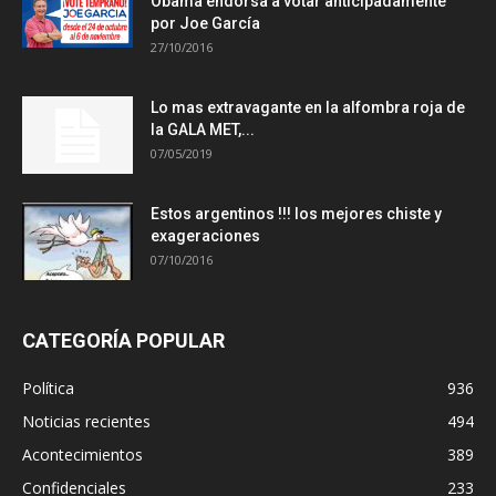
Obama endorsa a votar anticipadamente
por Joe García
27/10/2016
Lo mas extravagante en la alfombra roja de
la GALA MET,...
07/05/2019
Estos argentinos !!! los mejores chiste y
exageraciones
07/10/2016
CATEGORÍA POPULAR
Política
936
Noticias recientes
494
Acontecimientos
389
Confidenciales
233