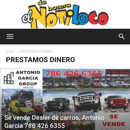
El
Inicio
PRESTAMOS DINERO
PRESTAMOS DINERO
Notiloco
de
Se vende Dealer de carros, Antonio
Botero
Garcia 786 426 6355