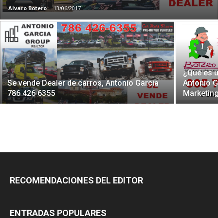
Alvaro Botero
-
13/06/2017
¿Qué es u
Se vende Dealer de carros, Antonio Garcia
Antonio G
786 426 6355
Marketing
RECOMENDACIONES DEL EDITOR
ENTRADAS POPULARES