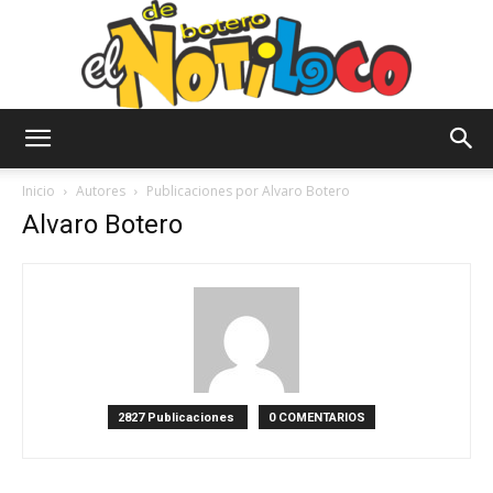
El
Inicio
Autores
Publicaciones por Alvaro Botero
Alvaro Botero
Notiloco
de
2827 Publicaciones
0 COMENTARIOS
Botero