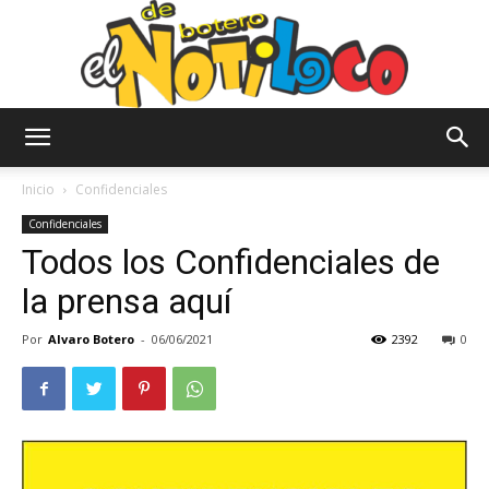
El
Inicio
Confidenciales
Confidenciales
Todos los Confidenciales de
Notiloco
la prensa aquí
Por
Alvaro Botero
-
06/06/2021
2392
0
de
Botero