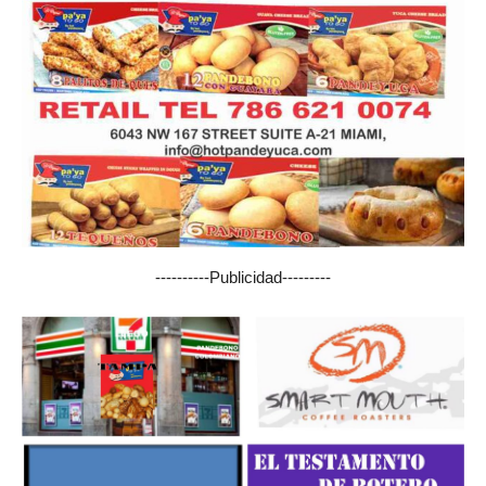
----------Publicidad---------