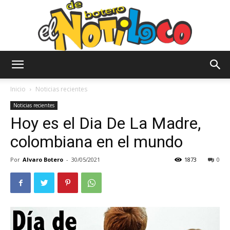
El
Inicio
Noticias recientes
Noticias recientes
Hoy es el Dia De La Madre,
Notiloco
colombiana en el mundo
Por
Alvaro Botero
-
30/05/2021
1873
0
de
Botero