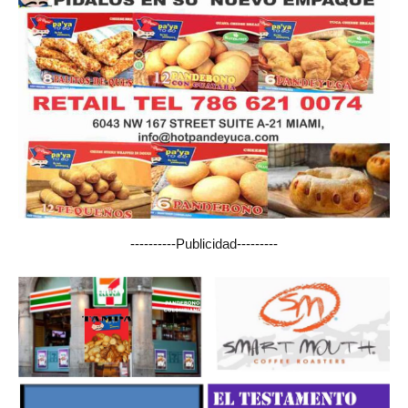
----------Publicidad---------