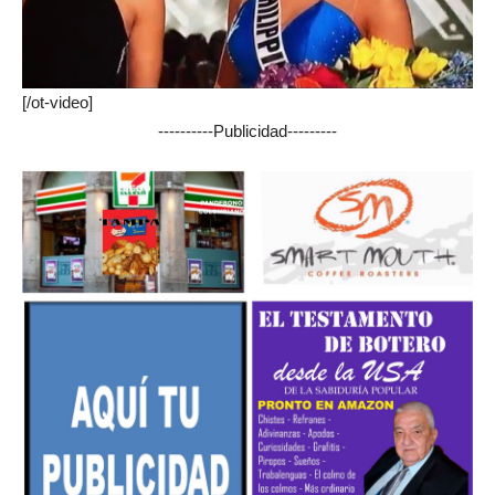
[/ot-video]
----------Publicidad---------