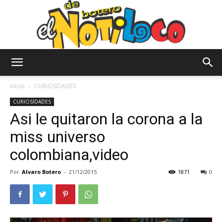
El
Inicio
CURIOSIDADES
CURIOSIDADES
Asi le quitaron la corona a la
Notiloco
miss universo
colombiana,video
de
Por
Alvaro Botero
-
21/12/2015
1871
0
Botero