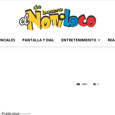
NCIALES
PANTALLA Y DIAL
ENTRETENIMIENTO
REA
El
Notiloco
1491
0
de
---Publicidad---------