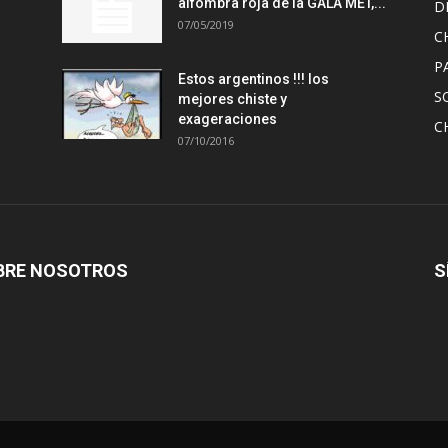
alfombra roja de la GALA MET,...
D
07/05/2019
C
P
Estos argentinos !!! los
S
mejores chiste y
exageraciones
C
07/10/2016
BRE NOSOTROS
S