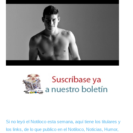
Si no leyó el Notiloco esta semana, aquí tiene los titulares y
los links, de lo que publico en el Notiloco, Noticias, Humor,