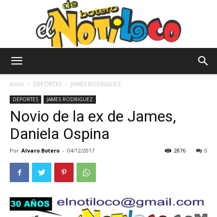
El
Inicio
DEPORTES
JAMES RODRIGUEZ
DEPORTES
JAMES RODRIGUEZ
Novio de la ex de James,
Notiloco
Daniela Ospina
Por
Alvaro Botero
-
04/12/2017
2876
0
de
Botero