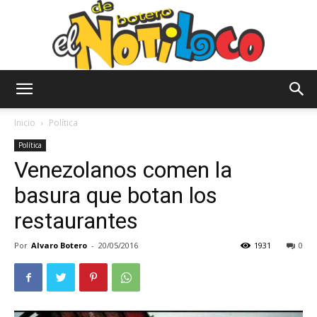
El
Inicio
Política
Política
Venezolanos comen la
Notiloco
basura que botan los
restaurantes
de
Por
Alvaro Botero
-
20/05/2016
1931
0
Botero