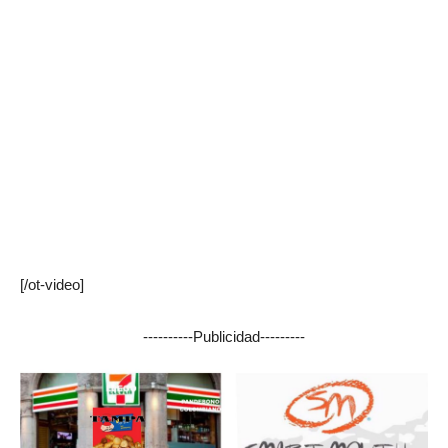
[/ot-video]
----------Publicidad---------