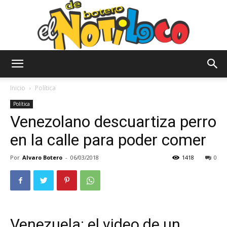
El
Inicio
Política
Política
Venezolano descuartiza perro
Notiloco
en la calle para poder comer
Por
Alvaro Botero
-
06/03/2018
1418
0
de
Botero
Venezuela: el video de un