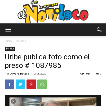
El
Inicio
Política
Política
Uribe publica foto como el
Notiloco
preso # 1087985
Por
Alvaro Botero
-
12/08/2020
1954
0
de
Botero