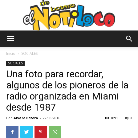
El
Inicio
SOCIALES
SOCIALES
Una foto para recordar,
Notiloco
algunos de los pioneros de la
radio organizada en Miami
de
desde 1987
Por
Alvaro Botero
-
22/08/2016
1891
0
Botero