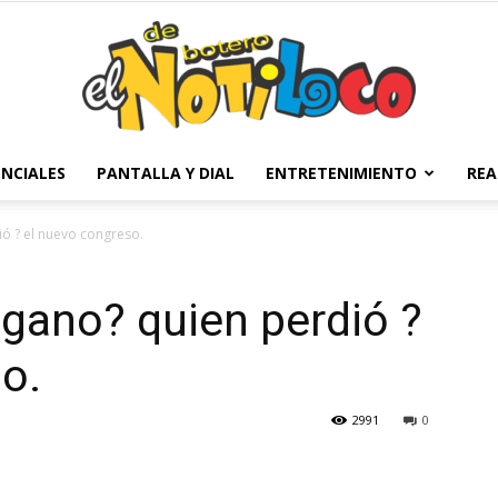
NCIALES
PANTALLA Y DIAL
ENTRETENIMIENTO
REA
El
ó ? el nuevo congreso.
 gano? quien perdió ?
Notiloco
o.
2991
0
de