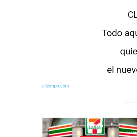
CL
Todo aqu
quie
el nue
eltiempo.com
-------