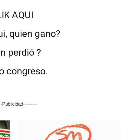
IK AQUI
i, quien gano?
n perdió ?
vo congreso.
---Publicidad---------