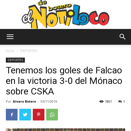
El
Inicio
DEPORTES
DEPORTES
Tenemos los goles de Falcao
Notiloco
en la victoria 3-0 del Mónaco
sobre CSKA
de
Por
Alvaro Botero
-
03/11/2016
1801
0
Botero