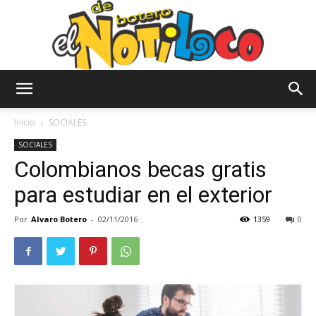
El
Inicio
SOCIALES
SOCIALES
Colombianos becas gratis
Notiloco
para estudiar en el exterior
Por
Alvaro Botero
-
02/11/2016
1359
0
de
Botero